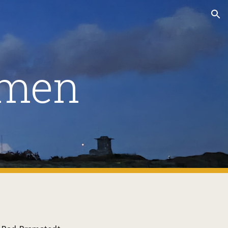
ion
mmen