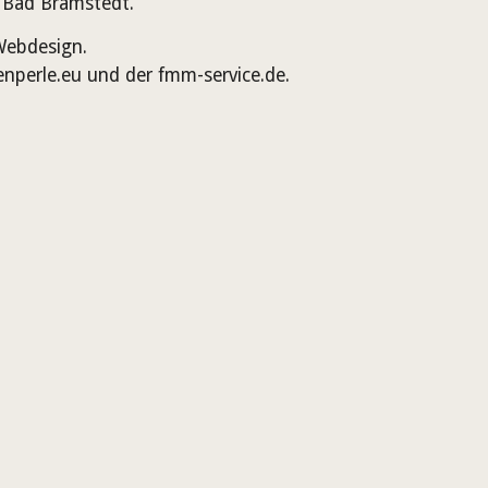
n Bad Bramstedt.
Webdesign.
enperle.eu und der fmm-service.de.